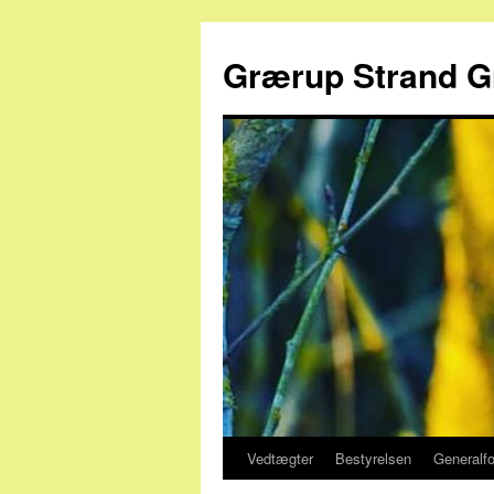
Grærup Strand G
Vedtægter
Bestyrelsen
Generalfo
Hop