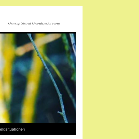
Grærup Strand Grundejerforening
andsituationen