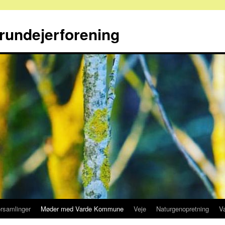
rundejerforening
rsamlinger
Møder med Varde Kommune
Veje
Naturgenopretning
V