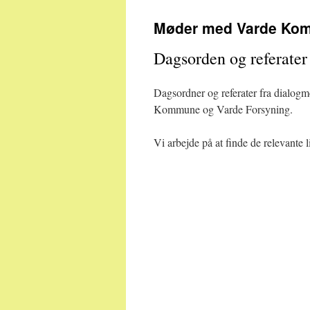
til
Møder med Varde Ko
indhold
Dagsorden og referat
Dagsordner og referater fra dialo
Kommune og Varde Forsyning.
Vi arbejde på at finde de relevante 