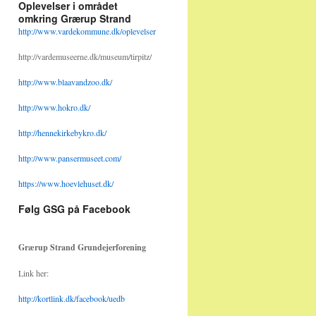
Oplevelser i området
omkring Grærup Strand
http://www.vardekommune.dk/oplevelser
http://vardemuseerne.dk/museum/tirpitz/
http://www.blaavandzoo.dk/
http://www.hokro.dk/
http://hennekirkebykro.dk/
http://www.pansermuseet.com/
https://www.hoevlehuset.dk/
Følg GSG på Facebook
Grærup Strand Grundejerforening
Link her:
http://kortlink.dk/facebook/uedb