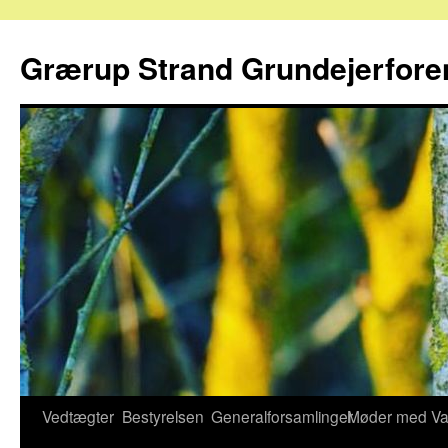
Grærup Strand Grundejerfore
Hop
Vedtægter
Bestyrelsen
Generalforsamlinger
Møder med Va