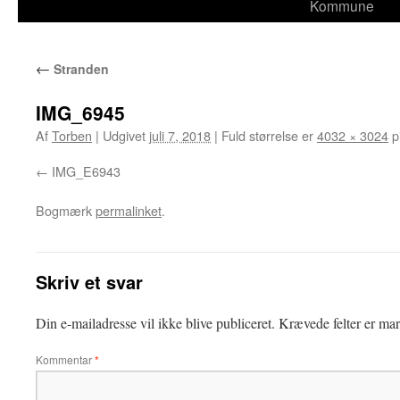
til
Kommune
indhold
←
Stranden
IMG_6945
Af
Torben
|
Udgivet
juli 7, 2018
|
Fuld størrelse er
4032 × 3024
p
IMG_E6943
Bogmærk
permalinket
.
Skriv et svar
Din e-mailadresse vil ikke blive publiceret.
Krævede felter er ma
Kommentar
*